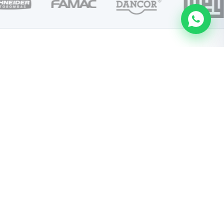
50+
anos de atuação
1979
Assistência Autorizada WEG